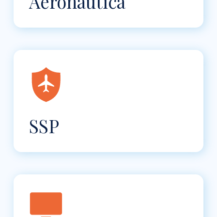
Aeronáutica
SSP