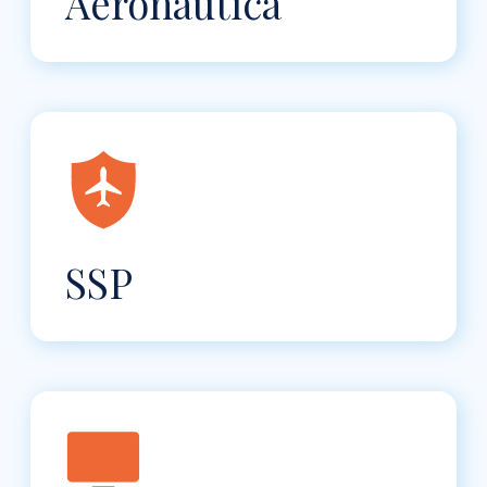
Aeronáutica
SSP