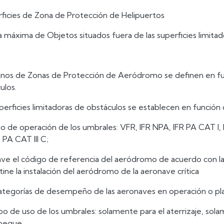
rficies de Zona de Protección de Helipuertos
ra máxima de Objetos situados fuera de las superficies limita
anos de Zonas de Protección de Aeródromo se definen en func
ulos.
perficies limitadoras de obstáculos se establecen en función 
tipo de operación de los umbrales: VFR, IFR NPA, IFR PA CAT I, I
 PA CAT III C;
clave el código de referencia del aeródromo de acuerdo con las
tine la instalación del aeródromo de la aeronave crítica
 categorías de desempeño de las aeronaves en operación o pl
tipo de uso de los umbrales: solamente para el aterrizaje, sol
pegue.