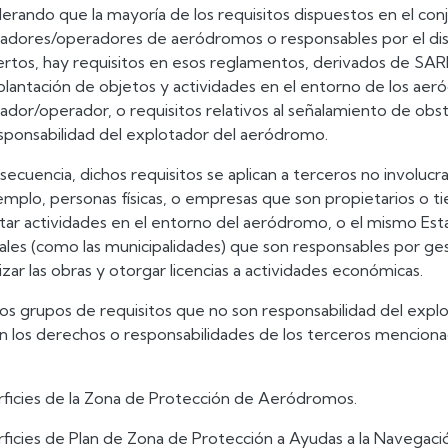
erando que la mayoría de los requisitos dispuestos en el con
adores/operadores de aeródromos o responsables por el di
ertos, hay requisitos en esos reglamentos, derivados de SA
mplantación de objetos y actividades en el entorno de los aer
ador/operador, o requisitos relativos al señalamiento de obs
sponsabilidad del explotador del aeródromo.
secuencia, dichos requisitos se aplican a terceros no involuc
emplo, personas físicas, o empresas que son propietarios o ti
tar actividades en el entorno del aeródromo, o el mismo Est
ales (como las municipalidades) que son responsables por gest
lizar las obras y otorgar licencias a actividades económicas.
los grupos de requisitos que no son responsabilidad del ex
n los derechos o responsabilidades de los terceros mencionad
rficies de la Zona de Protección de Aeródromos.
rficies de Plan de Zona de Protección a Ayudas a la Navegac