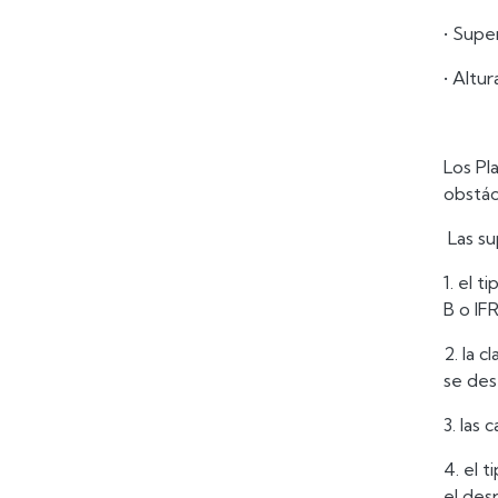
• Supe
• Altu
Los Pl
obstác
Las su
1. el 
B o IFR
2. la 
se des
3. las
4. el 
el des