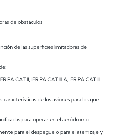
doras de obstáculos
ión de las superficies limitadoras de
de:
FR PA CAT II, IFR PA CAT III A, IFR PA CAT III
 características de los aviones para los que
anificadas para operar en el aeródromo
amente para el despegue o para el aterrizaje y