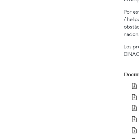
Por es
/ heli
obstác
nacion
Los pr
DINAC
Docum