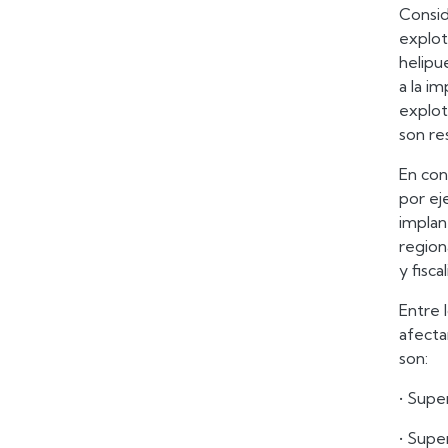
Consid
explot
helipu
a la i
explot
son re
En con
por ej
implan
region
y fisca
Entre 
afecta
son:
• Supe
• Supe