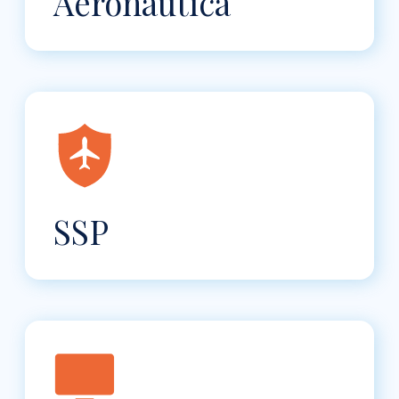
Aeronáutica
SSP