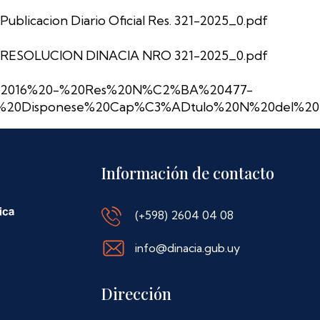
Publicacion Diario Oficial Res. 321-2025_0.pdf
RESOLUCION DINACIA NRO 321-2025_0.pdf
2016%20-%20Res%20N%C2%BA%20477-
%20Disponese%20Cap%C3%ADtulo%20N%20del%20LA
Información de contacto
(+598) 2604 04 08
info@dinacia.gub.uy
Dirección