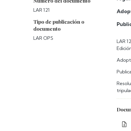
Número del documento
LAR 121
Adopt
Tipo de publicación o
Publi
documento
LAR OPS
LAR 12
Edició
Adopta
Public
Resolu
tripul
Docum