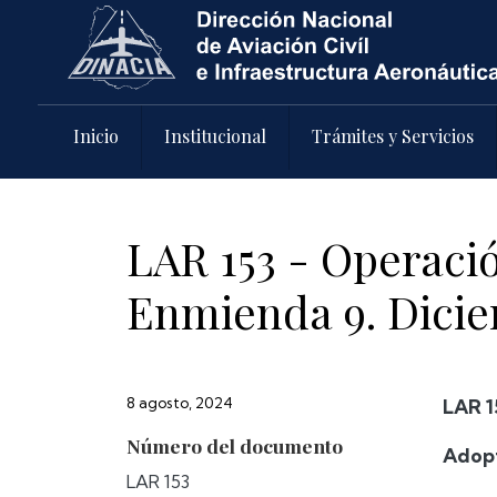
Pasar al contenido principal
Inicio
Institucional
Trámites y Servicios
LAR 153 - Operaci
Enmienda 9. Dicie
8 agosto, 2024
LAR 1
Número del documento
Adopt
LAR 153