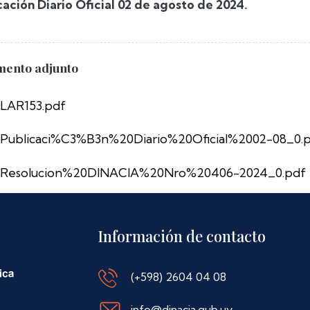
cación Diario Oficial 02 de agosto de 2024.
ento adjunto
LAR153.pdf
Publicaci%C3%B3n%20Diario%20Oficial%2002-08_0.
Resolucion%20DINACIA%20Nro%20406-2024_0.pdf
Información de contacto
(+598) 2604 04 08
info@dinacia.gub.uy