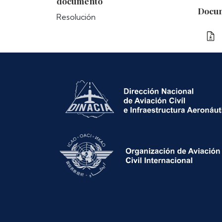
documento
Docum
Resolución