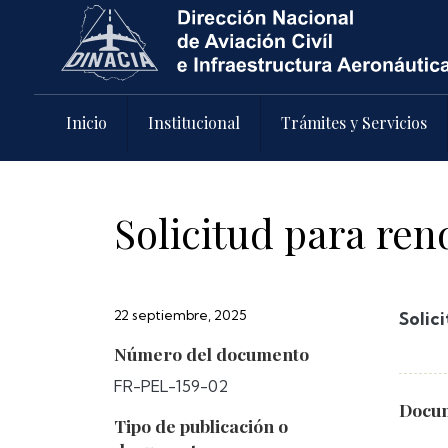
Pasar al contenido principal
Inicio
Institucional
Trámites y Servicios
Solicitud para re
22 septiembre, 2025
Solic
Número del documento
FR-PEL-159-02
Docum
Tipo de publicación o