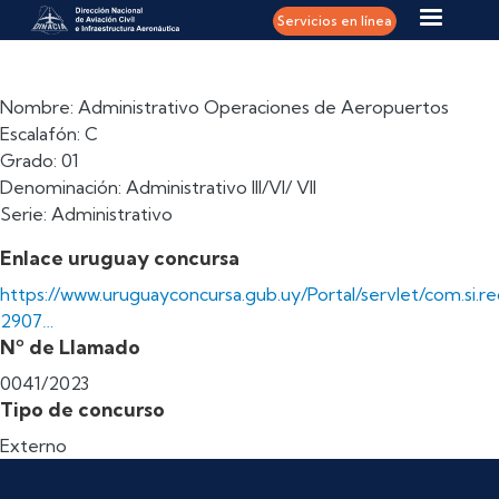
Pasar al contenido principal
Servicios en línea
Nombre: Administrativo Operaciones de Aeropuertos
Escalafón: C
Grado: 01
Denominación: Administrativo III/VI/ VII
Serie: Administrativo
Enlace uruguay concursa
https://www.uruguayconcursa.gub.uy/Portal/servlet/com.si.re
2907…
Nº de Llamado
0041/2023
Tipo de concurso
Externo