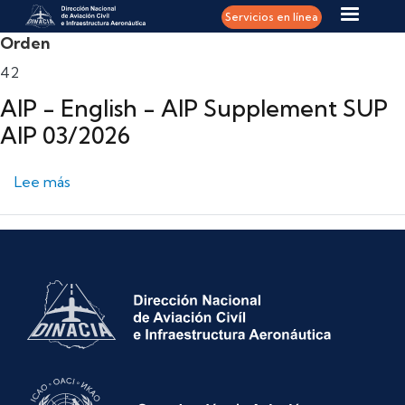
Pasar al contenido principal
Servicios en línea
Orden
42
AIP - English - AIP Supplement SUP
AIP 03/2026
sobre AIP - English - AIP Supplement SUP AIP 03
Lee más