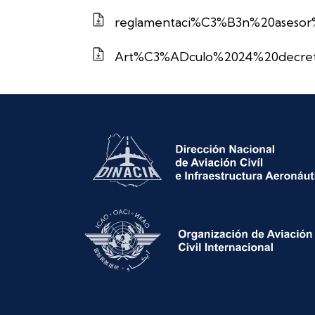
reglamentaci%C3%B3n%20asesor
Art%C3%ADculo%2024%20decret