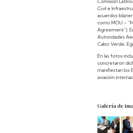
Comisión Latinoa
Civil e Infraestr
acuerdos bilate
como MOU – “Me
Agreement”). En 
Autoridades Aero
Cabo Verde, Egip
En las fotos inc
concretaron dich
manifiestan los 
aviación interna
Galería de im