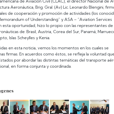
mericana de Aviación Civil (CLAC), el director Nacional de A
uctura Aeronáutica, Brig. Gral. (Av) Lic. Leonardo Blengini, firm
rales de cooperación y promoción de actividades (los conoci
morandum of Understanding” y ASA – “Aviation Services
esta oportunidad, hizo lo propio con las representantes de 
náuticas de: Brasil, Austria, Corea del Sur, Panamá, Marruec
to, Islas Scheylles y Kenia.
luidas en esta noticia, vemos los momentos en los cuales se
as firmas. En acuerdos como éstos, se refleja la voluntad qu
Estados por abordar las distintas temáticas del transporte aér
cional, en forma conjunta y coordinada.
agenes