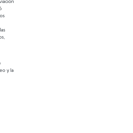
viación
ó
dos
las
os,
e
eo y la