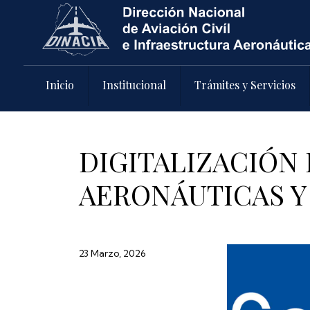
Pasar al contenido principal
Inicio
Institucional
Trámites y Servicios
DIGITALIZACIÓN 
AERONÁUTICAS Y
23 Marzo, 2026