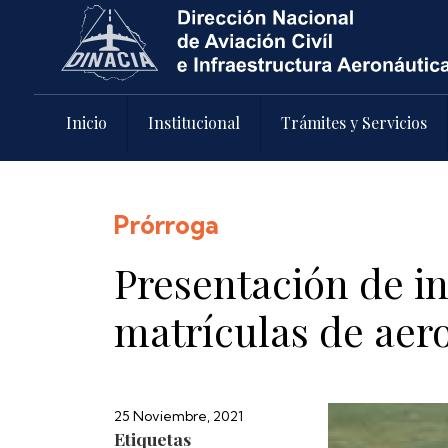
Pasar al contenido principal
Inicio
Institucional
Trámites y Servicios
Prórroga
Presentación de i
matrículas de aer
25 Noviembre, 2021
Etiquetas