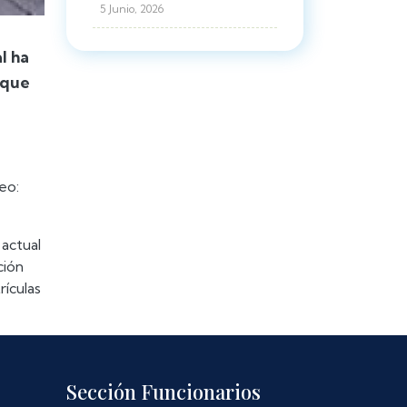
5 Junio, 2026
l ha
 que
eo:
actual
ción
rículas
Sección Funcionarios